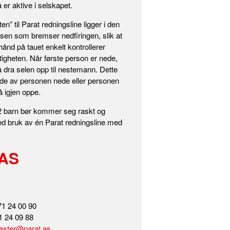
 er aktive i selskapet.
” til Parat redningsline ligger i den
insen som bremser nedfiringen, slik at
nd på tauet enkelt kontrollerer
tigheten. Når første person er nede,
 å dra selen opp til nestemann. Dette
de av personen nede eller personen
 igjen oppe.
2 barn bør kommer seg raskt og
ed bruk av én Parat redningsline med
 AS
71 24 00 90
1 24 09 88
aster@parat.as