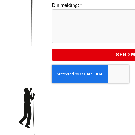
Din melding: *
SEND M