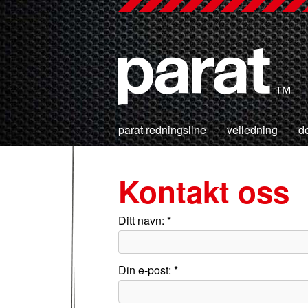
parat redningsline
veiledning
d
Kontakt oss
Ditt navn: *
Din e-post: *