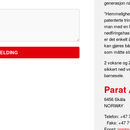
generasjon nå
”Hemmeligheten
patenterte tr
man med en hå
nedfiringshas
er det enkelt
kan gjøres bå
som måtte stå
ELDING
2 voksne og 
sikkert ned v
barnesele.
Parat
6456 Skåla
NORWAY
Telefon: +47 
Faks: +47 7
Epost:
postm